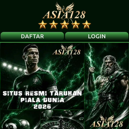
DAFTAR
LOGIN